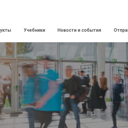
укты
Учебники
Новости и события
Отпра
х
Клеи для виниловых, резиновых и лвт
Гер
покрытий
Спе
Клеи для деревянных полов
стр
Клеи для текстильных, пвх покрытий и
линолеума
Клеи для спортивных покрытий