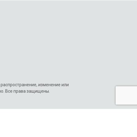
, распространение
, изменение или
но. Все права защищены.
ии файлов
коммуникационное
агентство