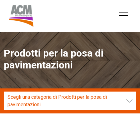
Skip
to
content
Prodotti per la posa di
pavimentazioni
Scegli una categoria di Prodotti per la posa di
pavimentazioni