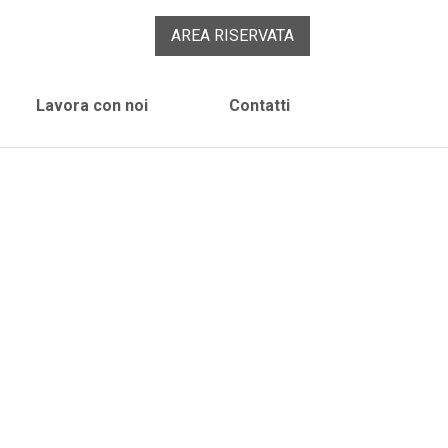
AREA RISERVATA
Lavora con noi
Contatti
vi, mastici e sigillanti
chi, rasanti e guaine impermeabilizzanti
a professionale di prodotti per l'edilizia e
emi