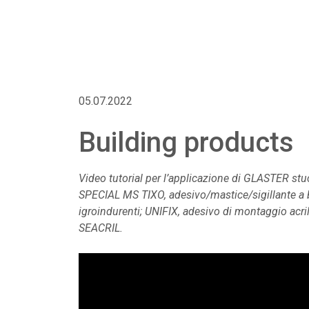
Linea professionale per la posa di rivestimen
murali
Protettivi per rivestimenti murali
05.07.2022
Building products
Video tutorial per l’applicazione di GLASTER stu
SPECIAL MS TIXO, adesivo/mastice/sigillante a base
igroindurenti; UNIFIX, adesivo di montaggio acrili
SEACRIL.