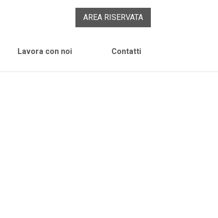
AREA RISERVATA
Lavora con noi
Contatti
vi, mastici e sigillanti
chi, rasanti e guaine impermeabilizzanti
a professionale di prodotti per l'edilizia e
emi