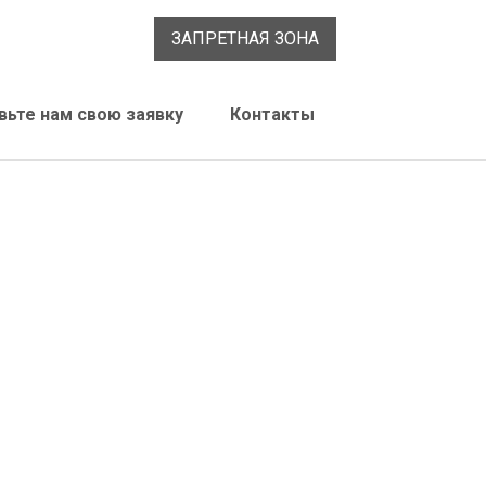
ЗАПРЕТНАЯ ЗОНА
вьте нам свою заявку
Контакты
метики и монтажные клеи
циальная линейка продуктов для
оительной отрасли