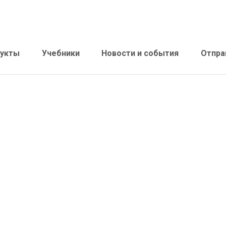
укты
Учебники
Новости и события
Отпра
х
Клеи для виниловых, резиновых и лвт
Гер
покрытий
Спе
Клеи для деревянных полов
стр
Клеи для текстильных, пвх покрытий и
линолеума
Клеи для спортивных покрытий