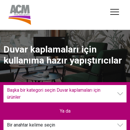
Skip
to
content
Duvar kaplamaları için
kullanıma hazır yapıştırıcılar
Başka bir kategori seçin Duvar kaplamaları için
ürünler
Ya da
Bir anahtar kelime seçin