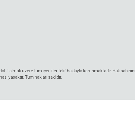
e dahil olmak üzere tüm içerikler telif hakkıyla korunmaktadır. Hak sahibin
ması yasaktır. Tüm hakları saklıdır.
Gizlilik Politikası
Çerez politikası
İletişim ajansı