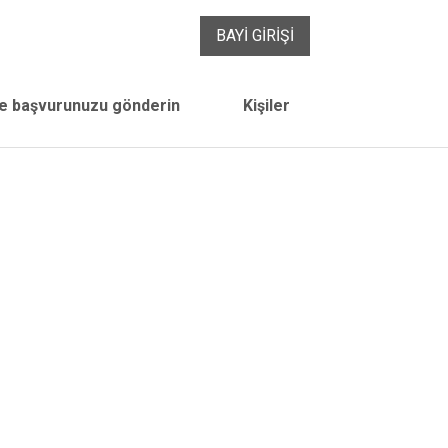
BAYI GIRIŞI
e başvurunuzu gönderin
Kişiler
ırmazlık ve montaj
f dolgular ve su yalıtım kaplamaları
 malzemeleri için özel ürün yelpazesi